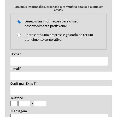
Conhecimento da Microsoft.
Para mais informações, preencha o formulário abaixo e clique em
enviar.
Cursos:
37310:
Microsoft Dynamics 365 Finance (MB-310)
Desejo mais informações para o meu
desenvolvimento profissional.
37330:
Microsoft Dynamics 365 Supply Chain Management (MB-
330)
Represento uma empresa e gostaria de ter um
37500:
Microsoft Dynamics 365: Finance and Operations Apps
atendimento corporativo.
Developer (MB-500)
37700:
Microsoft Dynamics 365: Finance and Operations Apps
Solution Architect (MB-700)
Nome*
Exame(s):
E-mail*
MB-310
MB-330
MB-500
Confirmar E-mail*
MB-700
Telefone*
-
Mensagem