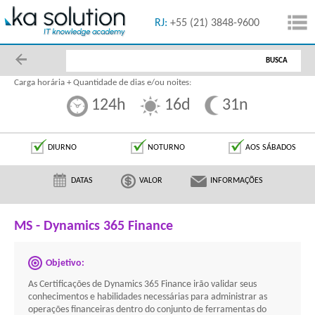
55 (11) 5091-1616
RJ:
+55 (21) 3848-9600
BUSCA
Carga horária + Quantidade de dias e/ou noites:
124h
16d
31n
DIURNO
NOTURNO
AOS SÁBADOS
DATAS
VALOR
INFORMAÇÕES
MS - Dynamics 365 Finance
Objetivo:
As Certificações de Dynamics 365 Finance irão validar seus
conhecimentos e habilidades necessárias para administrar as
operações financeiras dentro do conjunto de ferramentas do