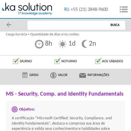
55 (11) 5091-1616
RJ:
+55 (21) 3848-9600
BUSCA
Carga horária + Quantidade de dias e/ou noites:
8h
1d
2n
DIURNO
NOTURNO
AOS SÁBADOS
DATAS
VALOR
INFORMAÇÕES
MS - Security, Comp. and Identity Fundamentals
Objetivo:
A certificação “Microsoft Certified: Security, Compliance, and
Identity Fundamentals”, destaca e comprova sua área de
experiência e valida seus conhecimentos e habilidades sobre