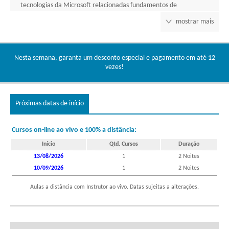
tecnologias da Microsoft relacionadas fundamentos de
segurança, conformidade e identidade (SCI) em serviços baseados
mostrar mais
em nuvem e relacionados da Microsoft.
Benefícios:
Nesta semana, garanta um desconto especial e pagamento em até 12
A certificação Microsoft comprova seu alto nível de
vezes!
conhecimento e proficiência da Microsoft e sua especialização
será reconhecida por gerentes e líderes de projeto. A certificação
também dará a você o acesso à comunidade de Profissionais
Certificados e seus benefícios, tais como, ter seu perfil pessoal no
Próximas datas de início
site Microsoft.com e acessar a Base Conhecimento da Microsoft.
Cursos:
Cursos on-line ao vivo e 100% a distância:
36900:
Microsoft Security, Compliance, and Identity
Início
Qtd. Cursos
Duração
Fundamentals (SC-900)
13/08/2026
1
2 Noites
10/09/2026
1
2 Noites
Exame(s):
Aulas a distância com Instrutor ao vivo. Datas sujeitas a alterações.
SC-900