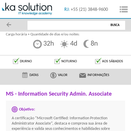
55 (11) 5091-1616
RJ:
+55 (21) 3848-9600
BUSCA
Carga horária + Quantidade de dias e/ou noites:
32h
4d
8n
DIURNO
NOTURNO
AOS SÁBADOS
DATAS
VALOR
INFORMAÇÕES
MS - Information Security Admin. Associate
Objetivo:
A certificação “Microsoft Certified: Information Protection
Administrator Associate”, destaca e comprova sua área de
experiência e valida seus conhecimentos e habilidades sobre