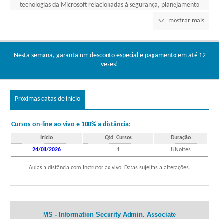
tecnologias da Microsoft relacionadas à segurança, planejamento
e implementação controles que atendem às necessidades de
mostrar mais
conformidade organizacional.
Benefícios:
Nesta semana, garanta um desconto especial e pagamento em até 12
A certificação Microsoft comprova seu alto nível de
vezes!
conhecimento e proficiência da Microsoft e sua especialização
será reconhecida por gerentes e líderes de projeto. A certificação
também dará a você o acesso à comunidade de Profissionais
Certificados e seus benefícios, tais como, ter seu perfil pessoal no
Próximas datas de início
site Microsoft.com e acessar a Base Conhecimento da Microsoft.
Cursos:
Cursos on-line ao vivo e 100% a distância:
36401:
Microsoft Information Security Administrator (SC-401)
Início
Qtd. Cursos
Duração
24/08/2026
1
8 Noites
Exame(s):
Aulas a distância com Instrutor ao vivo. Datas sujeitas a alterações.
SC-401
MS - Information Security Admin. Associate