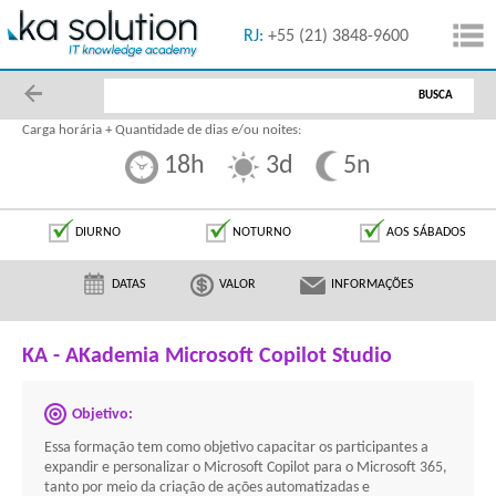
55 (11) 5091-1616
RJ:
+55 (21) 3848-9600
BUSCA
Carga horária + Quantidade de dias e/ou noites:
18h
3d
5n
DIURNO
NOTURNO
AOS SÁBADOS
DATAS
VALOR
INFORMAÇÕES
KA - AKademia Microsoft Copilot Studio
Objetivo:
Essa formação tem como objetivo capacitar os participantes a
expandir e personalizar o Microsoft Copilot para o Microsoft 365,
tanto por meio da criação de ações automatizadas e