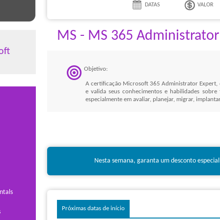
DATAS
VALOR
MS - MS 365 Administrator
oft
Objetivo:
A certificação Microsoft 365 Administrator Expert,
e valida seus conhecimentos e habilidades sobre 
especialmente em avaliar, planejar, migrar, implanta
Benefícios:
A certificação Microsoft comprova seu alto nível 
365 e sua especilização será reconhecida por ger
também dará a você o acesso à comunidade de Profis
como, ter seu perfil pessoal no site Microsoft.com 
Nesta semana, garanta um desconto especial
Cursos:
ntals
32102:
Microsoft 365 Administrator (MS-102)
Próximas datas de início
s