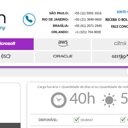
JUNTE-
SÃO PAULO:
+55 (11) 5091-1616
RIO DE JANEIRO:
+55 (21) 3848-9600
RECEBA O BOL
BRASÍLIA:
+55 (61) 2071-2940
FALE CON
ORLANDO:
+1 (321) 754-9009
Carga horária + Quantidade de dias e/ou Quantidade de noit
40h
DISPONÍVEL:
DIURNO