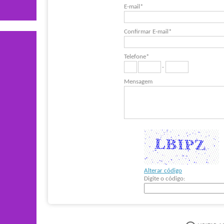
E-mail*
Confirmar E-mail*
Telefone*
-
Mensagem
Alterar código
Digite o código: