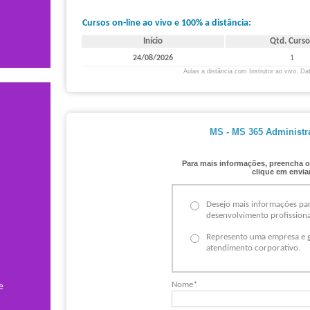
Exame(s):
MS-102
Cursos on-line ao vivo e 100% a distância:
Início
Qtd. Curso
24/08/2026
1
Aulas a distância com Instrutor ao vivo. Dat
MS - MS 365 Administra
Para mais informações, preencha o
clique em enviar
Desejo mais informações pa
desenvolvimento profissiona
Represento uma empresa e g
atendimento corporativo.
Nome*
e