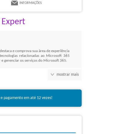
INFORMAÇÕES
 Expert
 destaca e comprova sua área de experiência
tecnologias relacionadas ao Microsoft 365
r e gerenciar os serviços do Microsoft 365.
mostrar mais
de conhecimento e proficiência do Microsoft
entes e líderes de projeto. A certificação
sionais Certificados e seus benefícios, tais
e acessar a Base Conhecimento da Microsoft.
 e pagamento em até 12 vezes!