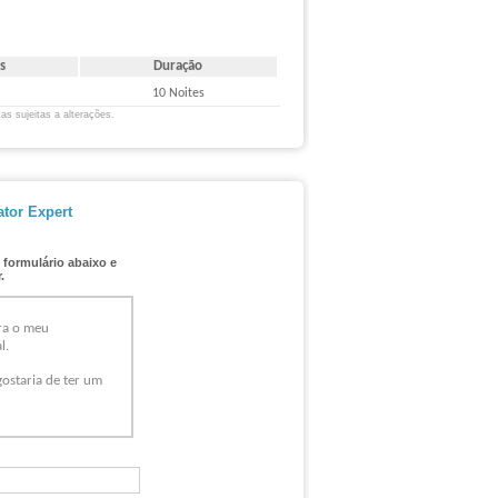
s
Duração
10 Noites
as sujeitas a alterações.
tor Expert
 formulário abaixo e
.
ra o meu
l.
ostaria de ter um