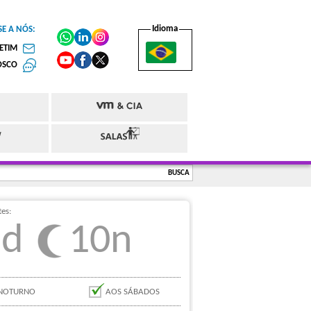
Idioma
SE A NÓS:
ETIM
OSCO
BUSCA
es:
5d
10n
NOTURNO
AOS SÁBADOS