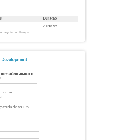
s
Duração
20 Noites
as sujeitas a alterações.
e Development
 formulário abaixo e
.
ra o meu
l.
ostaria de ter um