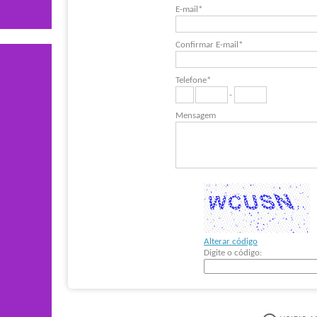
E-mail*
Confirmar E-mail*
Telefone*
-
Mensagem
Alterar código
Digite o código: