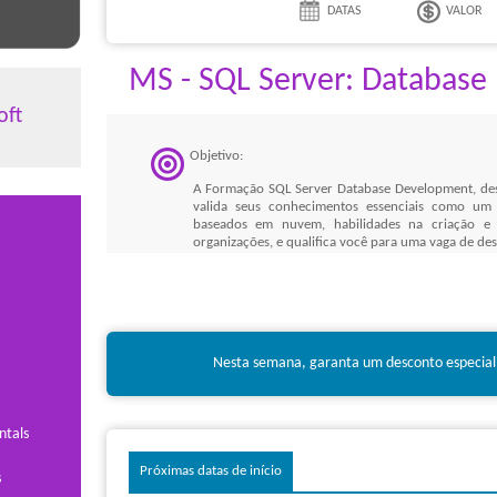
DATAS
VALOR
MS - SQL Server: Databas
oft
Objetivo:
A Formação SQL Server Database Development, des
valida seus conhecimentos essenciais como um 
baseados em nuvem, habilidades na criação 
organizações, e qualifica você para uma vaga de d
Benefícios:
A Formação SQL Server Database Development co
proficiência do Microsoft SQL Server e sua espe
líderes de projeto.
Nesta semana, garanta um desconto especial
Cursos:
ntals
20761:
Querying Data with Transact-SQL - SQL Serv
20762:
Developing SQL Databases - SQL Server
Próximas datas de início
s