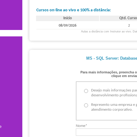
Exame(s):
Cursos on-line ao vivo e 100% a distância:
N/D
Início
Qtd. Curso
N/D
08/09/2026
2
Aulas a distância com Instrutor ao vivo. Dat
MS - SQL Server: Databas
Para mais informações, preencha o
clique em enviar
Desejo mais informações pa
desenvolvimento profissiona
Represento uma empresa e g
atendimento corporativo.
Nome*
e