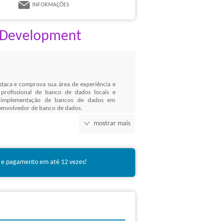
INFORMAÇÕES
e Development
taca e comprova sua área de experiência e
profissional de banco de dados locais e
e implementação de bancos de dados em
esenvolvedor de banco de dados.
mostrar mais
mprova seu alto nível de conhecimento e
cilização será reconhecida por gerentes e
 e pagamento em até 12 vezes!
er