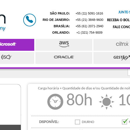
JUNTE-
SÃO PAULO:
+55 (11) 5091-1616
RIO DE JANEIRO:
+55 (21) 3848-9600
RECEBA O BO
BRASÍLIA:
+55 (61) 2071-2940
FALE CON
ORLANDO:
+1 (321) 754-9009
Carga horária + Quantidade de dias e/ou Quantidade de noit
80h
1
DISPONÍVEL:
DIURNO