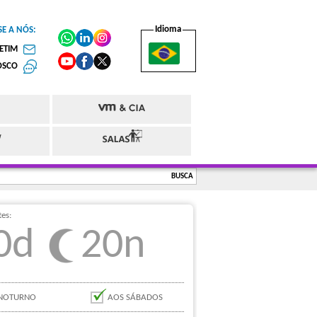
Idioma
SE A NÓS:
LETIM
OSCO
BUSCA
es:
0d
20n
NOTURNO
AOS SÁBADOS