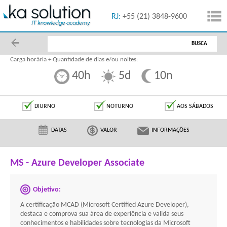
55 (11) 5091-1616
RJ:
+55 (21) 3848-9600
BUSCA
Carga horária + Quantidade de dias e/ou noites:
40h
5d
10n
DIURNO
NOTURNO
AOS SÁBADOS
DATAS
VALOR
INFORMAÇÕES
MS - Azure Developer Associate
Objetivo:
A certificação MCAD (Microsoft Certified Azure Developer),
destaca e comprova sua área de experiência e valida seus
conhecimentos e habilidades sobre tecnologias da Microsoft