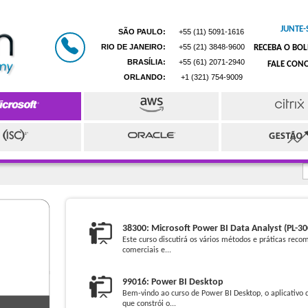
JUNTE-
SÃO PAULO:
+55 (11) 5091-1616
RIO DE JANEIRO:
+55 (21) 3848-9600
RECEBA O BOL
BRASÍLIA:
+55 (61) 2071-2940
FALE CON
ORLANDO:
+1 (321) 754-9009
38300: Microsoft Power BI Data Analyst (PL-30
Este curso discutirá os vários métodos e práticas rec
comerciais e...
99016: Power BI Desktop
Bem-vindo ao curso de Power BI Desktop, o aplicativo 
que constrói o...