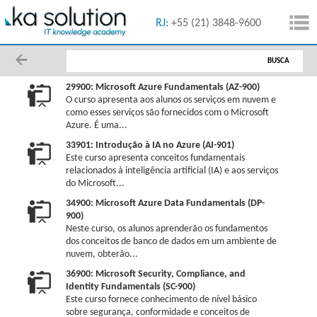
55 (11) 5091-1616
RJ:
+55 (21) 3848-9600
BUSCA
29900: Microsoft Azure Fundamentals (AZ-900)
O curso apresenta aos alunos os serviços em nuvem e
como esses serviços são fornecidos com o Microsoft
Azure. É uma...
33901: Introdução à IA no Azure (AI-901)
Este curso apresenta conceitos fundamentais
relacionados à inteligência artificial (IA) e aos serviços
do Microsoft...
34900: Microsoft Azure Data Fundamentals (DP-
900)
Neste curso, os alunos aprenderão os fundamentos
dos conceitos de banco de dados em um ambiente de
nuvem, obterão...
36900: Microsoft Security, Compliance, and
Identity Fundamentals (SC-900)
Este curso fornece conhecimento de nível básico
sobre segurança, conformidade e conceitos de