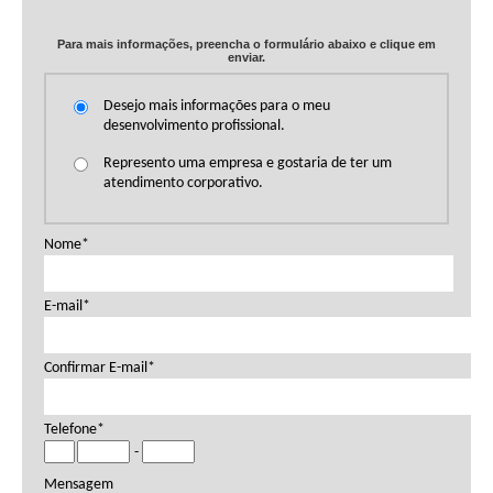
exame simulado, ter acesso a produtos exclusivos AWS e muito
mais.
Para mais informações, preencha o formulário abaixo e clique em
enviar.
Cursos:
Desejo mais informações para o meu
98023:
Security Engineering on AWS
desenvolvimento profissional.
Exame(s):
Represento uma empresa e gostaria de ter um
atendimento corporativo.
SCS-C01
Nome*
E-mail*
Confirmar E-mail*
Telefone*
-
Mensagem