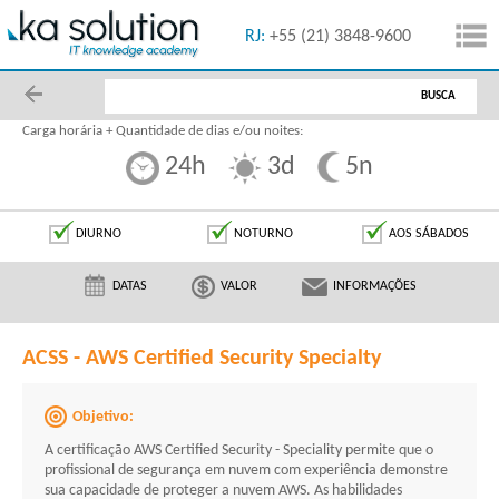
55 (11) 5091-1616
RJ:
+55 (21) 3848-9600
BUSCA
Carga horária + Quantidade de dias e/ou noites:
24h
3d
5n
DIURNO
NOTURNO
AOS SÁBADOS
DATAS
VALOR
INFORMAÇÕES
ACSS - AWS Certified Security Specialty
Objetivo:
A certificação AWS Certified Security - Speciality permite que o
profissional de segurança em nuvem com experiência demonstre
sua capacidade de proteger a nuvem AWS. As habilidades