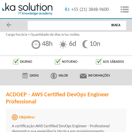
55 (11) 5091-1616
RJ:
+55 (21) 3848-9600
BUSCA
Carga horária + Quantidade de dias e/ou noites:
48h
6d
10n
DIURNO
NOTURNO
AOS SÁBADOS
DATAS
VALOR
INFORMAÇÕES
ACDOEP - AWS Certified DevOps Engineer
Professional
Objetivo:
A certificação AWS Certified DevOps Engineer - Professional
demonstra sua experiência técnica em provisionamento,