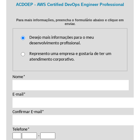
ACDOEP - AWS Certified DevOps Engineer Professional
Cursos:
98012:
Advanced Developing on AWS
Para mais informações, preencha o formulário abaixo e clique em
98013:
DevOps Engineering on AWS
enviar.
Exame(s):
Desejo mais informações para o meu
desenvolvimento profissional.
DOP-C01
Represento uma empresa e gostaria de ter um
atendimento corporativo.
Nome*
E-mail*
Confirmar E-mail*
Telefone*
-