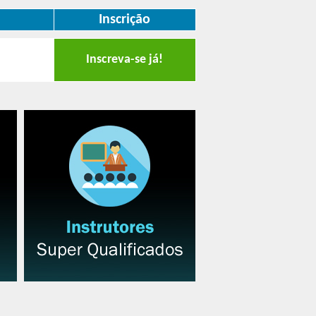
Inscrição
Inscreva-se já!