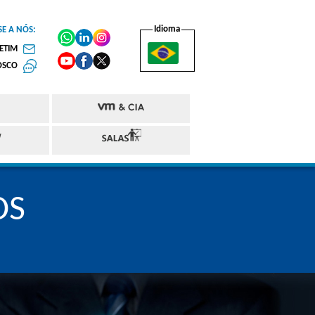
Idioma
SE A NÓS:
ETIM
OSCO
OS