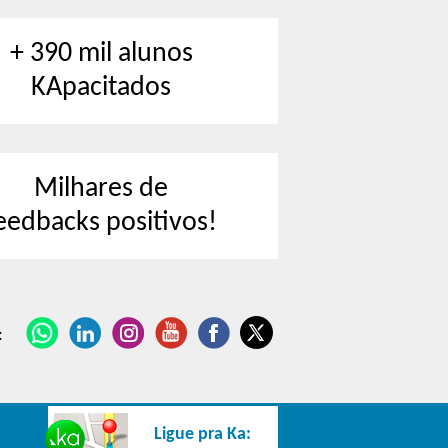
+ 390 mil alunos
KApacitados
Milhares de
eedbacks positivos!
:
Ligue pra Ka: